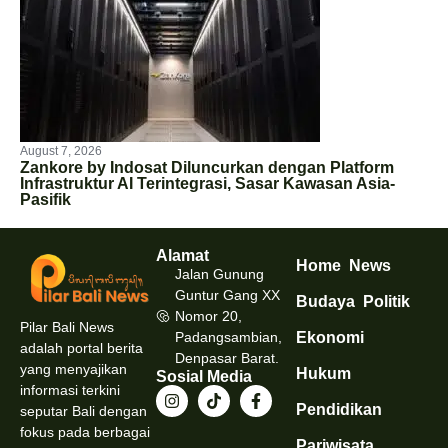
August 7, 2026
Zankore by Indosat Diluncurkan dengan Platform
Infrastruktur AI Terintegrasi, Sasar Kawasan Asia-
Pasifik
Alamat
Home
News
Jalan Gunung
Guntur Gang XX
Budaya
Politik
Nomor 20,
Pilar Bali News
Padangsambian,
Ekonomi
adalah portal berita
Denpasar Barat.
yang menyajikan
Hukum
Sosial Media
informasi terkini
Pendidikan
seputar Bali dengan
fokus pada berbagai
Pariwisata