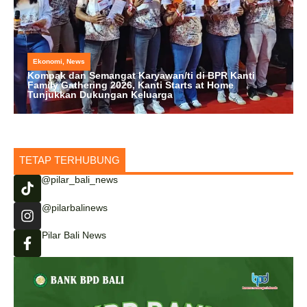
Ekonomi
,
News
Kompak dan Semangat Karyawan/ti di BPR Kanti
Family Gathering 2026, Kanti Starts at Home
Tunjukkan Dukungan Keluarga
TETAP TERHUBUNG
@pilar_bali_news
@pilarbalinews
Pilar Bali News