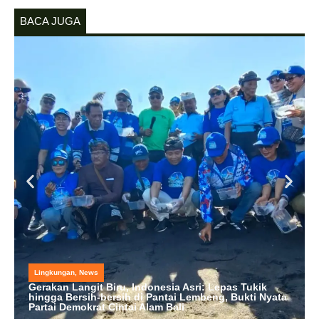
BACA JUGA
Lingkungan
,
News
Gerakan Langit Biru, Indonesia Asri: Lepas Tukik
hingga Bersih-bersih di Pantai Lembeng, Bukti Nyata
Partai Demokrat Cintai Alam Bali