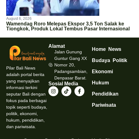
August 6, 2026
Wamendag Roro Melepas Ekspor 3,5 Ton Salak ke
Tiongkok, Produk Lokal Tembus Pasar Internasional
Alamat
Home
News
Jalan Gunung
Guntur Gang XX
Budaya
Politik
Nomor 20,
Pilar Bali News
Padangsambian,
Ekonomi
adalah portal berita
Denpasar Barat.
yang menyajikan
Hukum
Sosial Media
informasi terkini
Pendidikan
seputar Bali dengan
fokus pada berbagai
Pariwisata
topik seperti budaya,
politik, ekonomi,
hukum, pendidikan,
dan pariwisata.