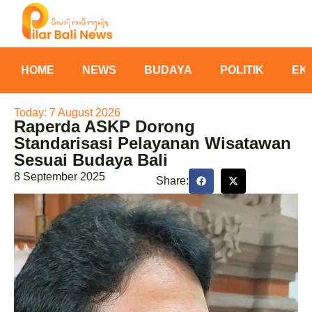
HOME
NEWS
BUDAYA
POLITIK
EK
Today: 7 August 2026
Raperda ASKP Dorong
Standarisasi Pelayanan Wisatawan
Sesuai Budaya Bali
8 September 2025
Share: