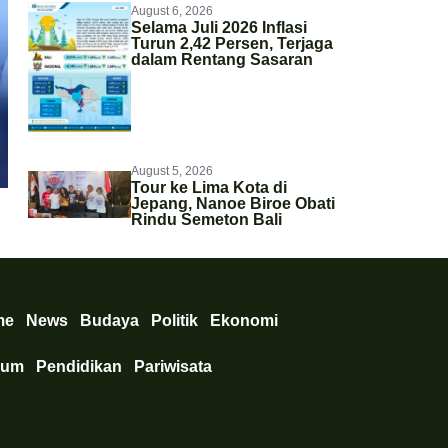
August 6, 2026
Selama Juli 2026 Inflasi
Turun 2,42 Persen, Terjaga
dalam Rentang Sasaran
Ekonomi
,
News
Satgas Pasti Tingkatkan Perlindungan di Masyarakat, Cegah T
August 5, 2026
Tour ke Lima Kota di
Jepang, Nanoe Biroe Obati
Rindu Semeton Bali
me
News
Budaya
Politik
Ekonomi
kum
Pendidikan
Pariwisata