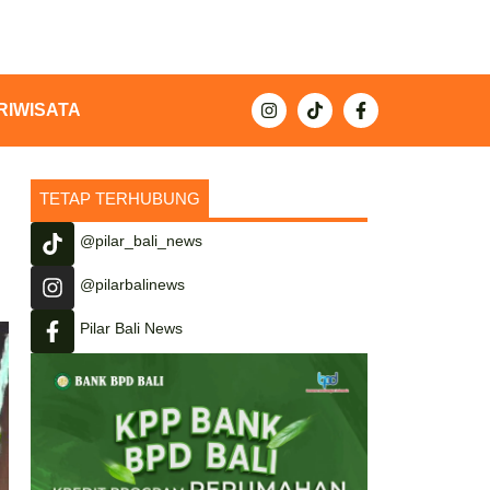
RIWISATA
TETAP TERHUBUNG
@pilar_bali_news
@pilarbalinews
Pilar Bali News