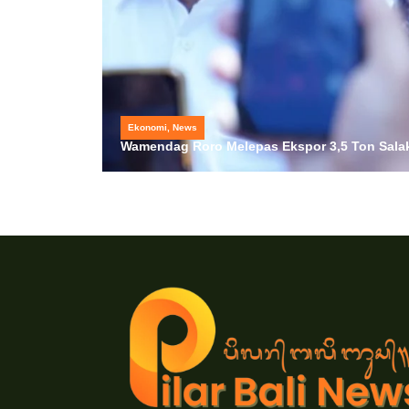
Ekonomi
,
News
Wamendag Roro Melepas Ekspor 3,5 Ton Salak