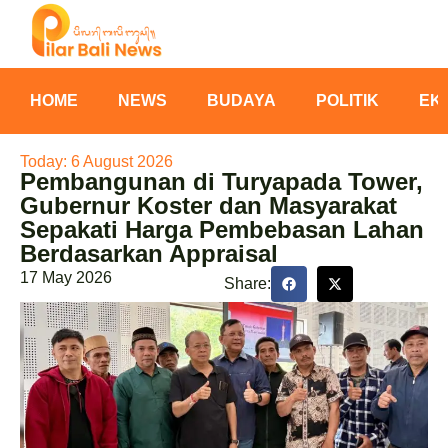
HOME
NEWS
BUDAYA
POLITIK
EK
Today: 6 August 2026
Pembangunan di Turyapada Tower,
Gubernur Koster dan Masyarakat
Sepakati Harga Pembebasan Lahan
Berdasarkan Appraisal
17 May 2026
Share: