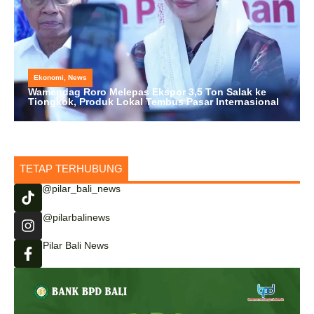
Ekonomi
,
News
Wamendag Roro Melepas Ekspor 3,5 Ton Salak ke
Tiongkok, Produk Lokal Tembus Pasar Internasional
TETAP TERHUBUNG
@pilar_bali_news
@pilarbalinews
Pilar Bali News