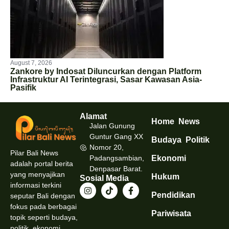
August 7, 2026
Zankore by Indosat Diluncurkan dengan Platform
Infrastruktur AI Terintegrasi, Sasar Kawasan Asia-
Pasifik
Alamat
Home
News
Jalan Gunung
Guntur Gang XX
Budaya
Politik
Nomor 20,
Pilar Bali News
Padangsambian,
Ekonomi
adalah portal berita
Denpasar Barat.
yang menyajikan
Hukum
Sosial Media
informasi terkini
Pendidikan
seputar Bali dengan
fokus pada berbagai
Pariwisata
topik seperti budaya,
politik, ekonomi,