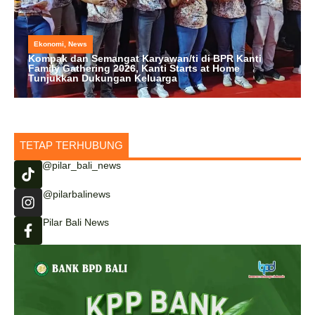
Ekonomi
,
News
Kompak dan Semangat Karyawan/ti di BPR Kanti
Family Gathering 2026, Kanti Starts at Home
Tunjukkan Dukungan Keluarga
TETAP TERHUBUNG
@pilar_bali_news
@pilarbalinews
Pilar Bali News