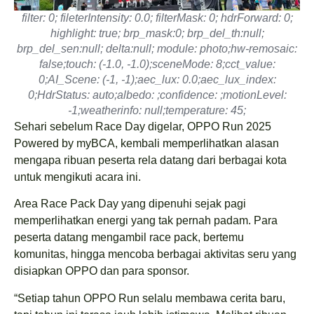
filter: 0; fileterIntensity: 0.0; filterMask: 0; hdrForward: 0;
highlight: true; brp_mask:0; brp_del_th:null;
brp_del_sen:null; delta:null; module: photo;hw-remosaic:
false;touch: (-1.0, -1.0);sceneMode: 8;cct_value:
0;AI_Scene: (-1, -1);aec_lux: 0.0;aec_lux_index:
0;HdrStatus: auto;albedo: ;confidence: ;motionLevel:
-1;weatherinfo: null;temperature: 45;
Sehari sebelum Race Day digelar, OPPO Run 2025
Powered by myBCA, kembali memperlihatkan alasan
mengapa ribuan peserta rela datang dari berbagai kota
untuk mengikuti acara ini.
Area Race Pack Day yang dipenuhi sejak pagi
memperlihatkan energi yang tak pernah padam. Para
peserta datang mengambil race pack, bertemu
komunitas, hingga mencoba berbagai aktivitas seru yang
disiapkan OPPO dan para sponsor.
“Setiap tahun OPPO Run selalu membawa cerita baru,