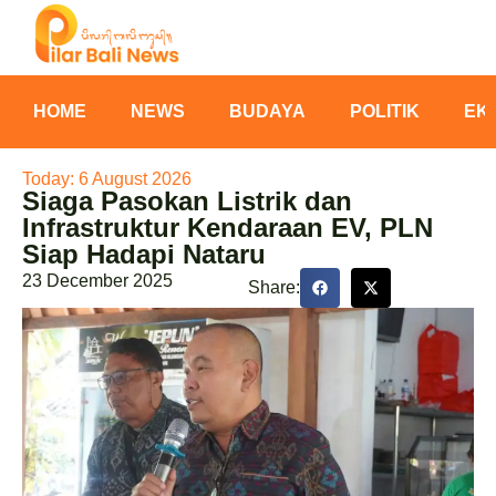
HOME
NEWS
BUDAYA
POLITIK
EK
Today: 6 August 2026
Siaga Pasokan Listrik dan
Infrastruktur Kendaraan EV, PLN
Siap Hadapi Nataru
23 December 2025
Share: