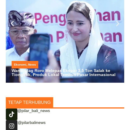
Ekonomi
,
News
Wamendag Roro Melepas Ekspor 3,5 Ton Salak ke
Tiongkok, Produk Lokal Tembus Pasar Internasional
TETAP TERHUBUNG
@pilar_bali_news
@pilarbalinews