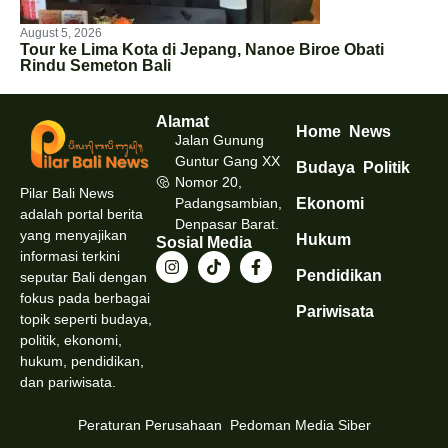
August 5, 2026
Tour ke Lima Kota di Jepang, Nanoe Biroe Obati
Rindu Semeton Bali
Alamat
Home
News
Jalan Gunung
Guntur Gang XX
Budaya
Politik
Nomor 20,
Pilar Bali News
Padangsambian,
Ekonomi
adalah portal berita
Denpasar Barat.
yang menyajikan
Hukum
Sosial Media
informasi terkini
Pendidikan
seputar Bali dengan
fokus pada berbagai
Pariwisata
topik seperti budaya,
politik, ekonomi,
hukum, pendidikan,
dan pariwisata.
Peraturan Perusahaan
Pedoman Media Siber