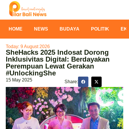
HOME
NEWS
BUDAYA
POLITIK
EK
Today: 9 August 2026
SheHacks 2025 Indosat Dorong
Inklusivitas Digital: Berdayakan
Perempuan Lewat Gerakan
#UnlockingShe
15 May 2025
Share: