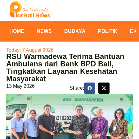
HOME
NEWS
BUDAYA
POLITIK
EK
Today: 7 August 2026
RSU Warmadewa Terima Bantuan
Ambulans dari Bank BPD Bali,
Tingkatkan Layanan Kesehatan
Masyarakat
13 May 2026
Share: