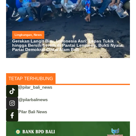
Lingkungan
,
News
Gerakan Langit Biru, Indonesia Asri: Lepas Tukik
hingga Bersih-bersih di Pantai Lembeng, Bukti Nyata
Partai Demokrat Cintai Alam Bali
TETAP TERHUBUNG
@pilar_bali_news
@pilarbalinews
Pilar Bali News