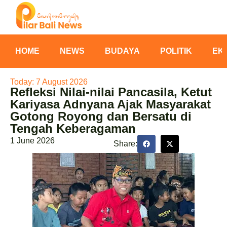
HOME
NEWS
BUDAYA
POLITIK
EK
Today: 7 August 2026
Refleksi Nilai-nilai Pancasila, Ketut
Kariyasa Adnyana Ajak Masyarakat
Gotong Royong dan Bersatu di
Tengah Keberagaman
1 June 2026
Share: