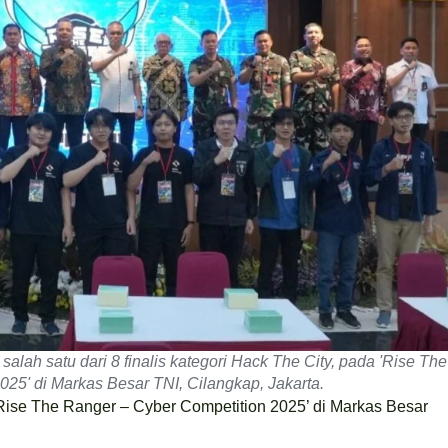
lah satu dari 8 finalis kategori Hack The City, pada 'Rise The
25' di Markas Besar TNI, Cilangkap, Jakarta.
Rise The Ranger – Cyber Competition 2025’ di Markas Besar