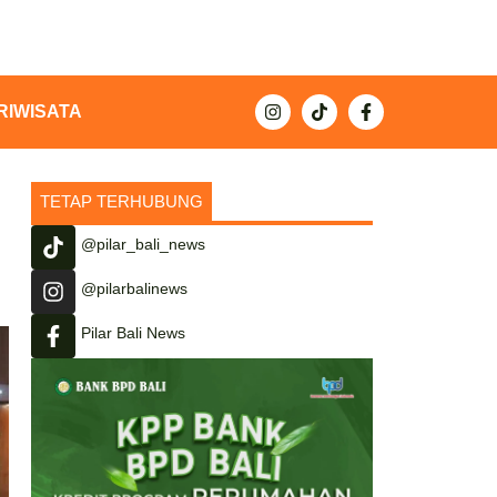
RIWISATA
TETAP TERHUBUNG
@pilar_bali_news
@pilarbalinews
Pilar Bali News