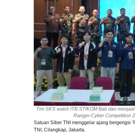
Tim SKS wakili ITB STIKOM Bali dan menjadi sa
Ranger-Cyber Competition 20
Satuan Siber TNI menggelar ajang bergengsi ‘
TNI, Cilangkap, Jakarta.