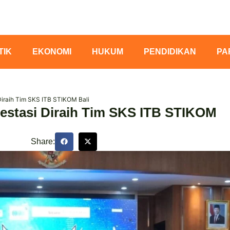
TIK
EKONOMI
HUKUM
PENDIDIKAN
PA
Diraih Tim SKS ITB STIKOM Bali
restasi Diraih Tim SKS ITB STIKOM
Share: