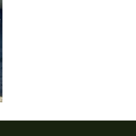
Hukum
,
News
Bea Cukai dan Polres Bandara Ngurah Rai Bekuk Dua WNA In
Kotak