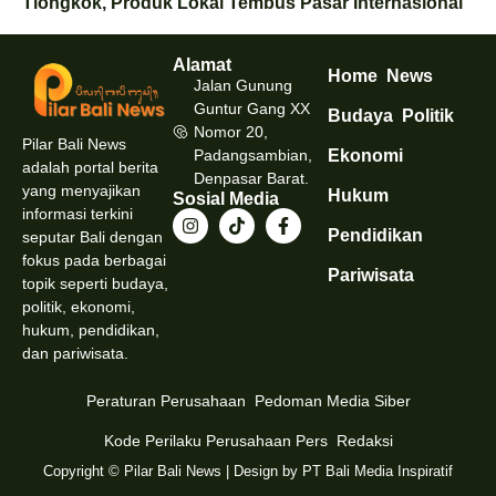
Tiongkok, Produk Lokal Tembus Pasar Internasional
Alamat
Home
News
Jalan Gunung
Guntur Gang XX
Budaya
Politik
Nomor 20,
Pilar Bali News
Padangsambian,
Ekonomi
adalah portal berita
Denpasar Barat.
yang menyajikan
Hukum
Sosial Media
informasi terkini
Pendidikan
seputar Bali dengan
fokus pada berbagai
Pariwisata
topik seperti budaya,
politik, ekonomi,
hukum, pendidikan,
dan pariwisata.
Peraturan Perusahaan
Pedoman Media Siber
Kode Perilaku Perusahaan Pers
Redaksi
Copyright © Pilar Bali News | Design by PT Bali Media Inspiratif