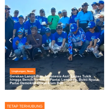
Lingkungan
,
News
Gerakan Langit Biru, Indonesia Asri: Lepas Tukik
hingga Bersih-bersih di Pantai Lembeng, Bukti Nyata
Partai Demokrat Cintai Alam Bali
TETAP TERHUBUNG