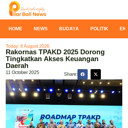
HOME
NEWS
BUDAYA
POLITIK
EK
Today: 8 August 2026
Rakornas TPAKD 2025 Dorong
Tingkatkan Akses Keuangan
Daerah
11 October 2025
Share: