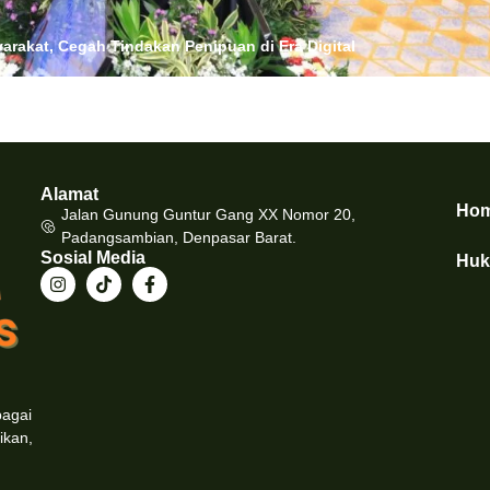
arakat, Cegah Tindakan Penipuan di Era Digital
Alamat
Ho
Jalan Gunung Guntur Gang XX Nomor 20,
Padangsambian, Denpasar Barat.
Sosial Media
Hu
bagai
ikan,