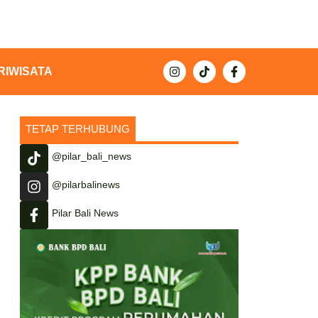
RIWISATA
TETAP TERHUBUNG
@pilar_bali_news
@pilarbalinews
Pilar Bali News