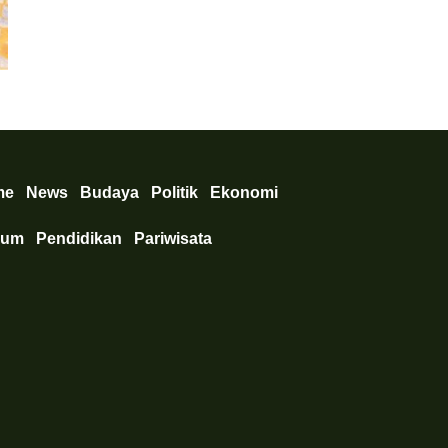
Ekonomi
,
News
Selama Juli 2026 Inflasi Turun 2,42 Persen, Terjaga dalam Re
me
News
Budaya
Politik
Ekonomi
kum
Pendidikan
Pariwisata