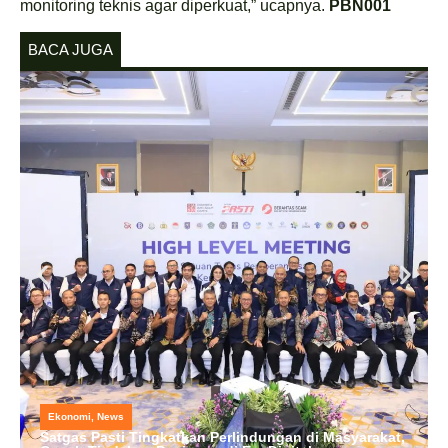
monitoring teknis agar diperkuat,” ucapnya.
PBN001
BACA JUGA
Ekonomi
,
News
Satgas Pasti Tingkatkan Perlindungan di Masyarakat,