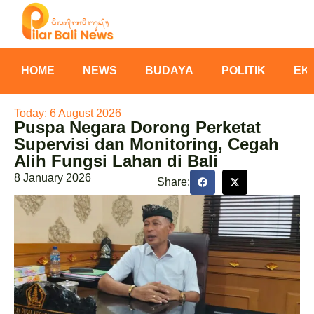
HOME
NEWS
BUDAYA
POLITIK
EK
Today: 6 August 2026
Puspa Negara Dorong Perketat
Supervisi dan Monitoring, Cegah
Alih Fungsi Lahan di Bali
8 January 2026
Share: