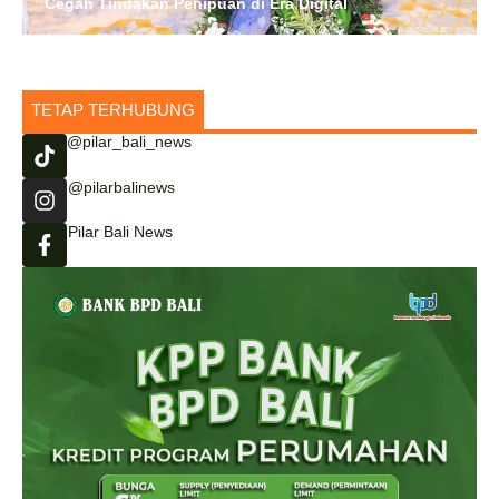
Cegah Tindakan Penipuan di Era Digital
TETAP TERHUBUNG
@pilar_bali_news
@pilarbalinews
Pilar Bali News