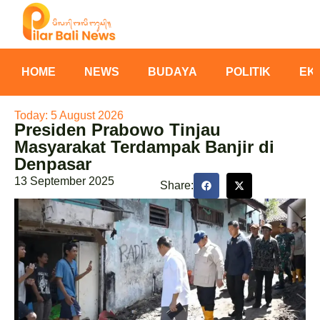
HOME
NEWS
BUDAYA
POLITIK
EK
Today: 5 August 2026
Presiden Prabowo Tinjau
Masyarakat Terdampak Banjir di
Denpasar
13 September 2025
Share: