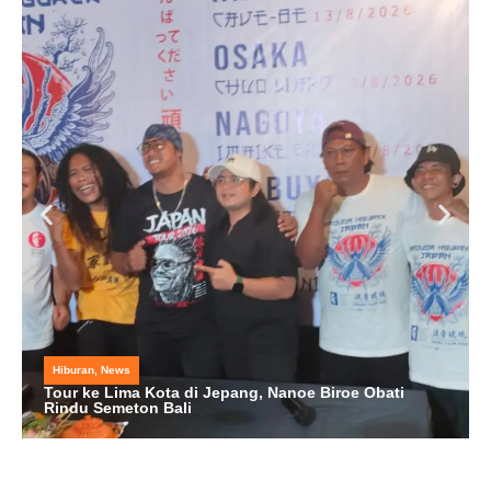
Hiburan
,
News
Tour ke Lima Kota di Jepang, Nanoe Biroe Obati
Rindu Semeton Bali