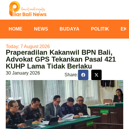
HOME
NEWS
BUDAYA
POLITIK
EK
Today: 7 August 2026
Praperadilan Kakanwil BPN Bali,
Advokat GPS Tekankan Pasal 421
KUHP Lama Tidak Berlaku
30 January 2026
Share: