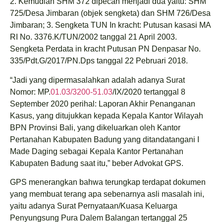
2. Kemudian SHM 372 dipecah menjadi dua yaitu: SHM
725/Desa Jimbaran (objek sengketa) dan SHM 726/Desa
Jimbaran; 3. Sengketa TUN In kracht: Putusan kasasi MA
RI No. 3376.K/TUN/2002 tanggal 21 April 2003.
Sengketa Perdata in kracht Putusan PN Denpasar No.
335/Pdt.G/2017/PN.Dps tanggal 22 Pebruari 2018.
“Jadi yang dipermasalahkan adalah adanya Surat
Nomor: MP.
01.03/3200-51.03
/IX/2020 tertanggal 8
September 2020 perihal: Laporan Akhir Penanganan
Kasus, yang ditujukkan kepada Kepala Kantor Wilayah
BPN Provinsi Bali, yang dikeluarkan oleh Kantor
Pertanahan Kabupaten Badung yang ditandatangani I
Made Daging sebagai Kepala Kantor Pertanahan
Kabupaten Badung saat itu,” beber Advokat GPS.
GPS menerangkan bahwa terungkap terdapat dokumen
yang membuat terang apa sebenarnya asli masalah ini,
yaitu adanya Surat Pernyataan/Kuasa Keluarga
Penyungsung Pura Dalem Balangan tertanggal 25