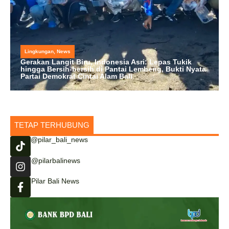
Lingkungan
,
News
Gerakan Langit Biru, Indonesia Asri: Lepas Tukik
hingga Bersih-bersih di Pantai Lembeng, Bukti Nyata
Partai Demokrat Cintai Alam Bali
TETAP TERHUBUNG
@pilar_bali_news
@pilarbalinews
Pilar Bali News