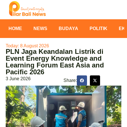
HOME
NEWS
BUDAYA
POLITIK
EK
Today: 8 August 2026
PLN Jaga Keandalan Listrik di
Event Energy Knowledge and
Learning Forum East Asia and
Pacific 2026
3 June 2026
Share: