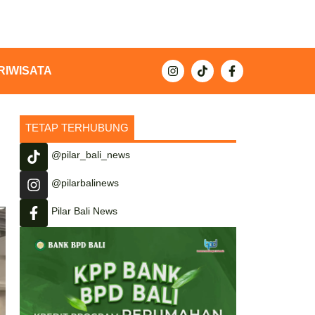
RIWISATA
TETAP TERHUBUNG
@pilar_bali_news
@pilarbalinews
Pilar Bali News