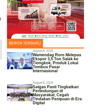
g
BERITA TERBARU
August 6, 2026
Wamendag Roro Melepas
Ekspor 3,5 Ton Salak ke
Tiongkok, Produk Lokal
Tembus Pasar
Internasional
August 6, 2026
Satgas Pasti Tingkatkan
Perlindungan di
Masyarakat, Cegah
Tindakan Penipuan di Era
Digital