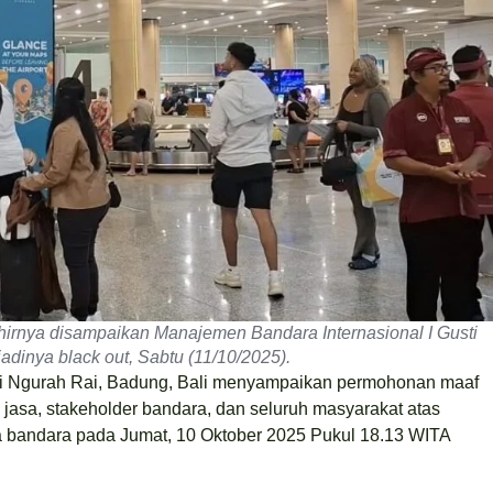
irnya disampaikan Manajemen Bandara Internasional I Gusti
jadinya black out, Sabtu (11/10/2025).
ti Ngurah Rai, Badung, Bali menyampaikan permohonan maaf
asa, stakeholder bandara, dan seluruh masyarakat atas
rea bandara pada Jumat, 10 Oktober 2025 Pukul 18.13 WITA