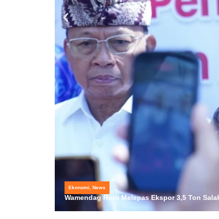
Ekonomi
,
News
Wamendag Roro Melepas Ekspor 3,5 Ton Salak