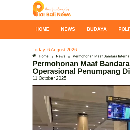
HOME
NEWS
BUDAYA
POLI
Today: 6 August 2026
Home
News
Permohonan Maaf Bandara Internas
»
»
Permohonan Maaf Bandara I
Operasional Penumpang Di
11 October 2025