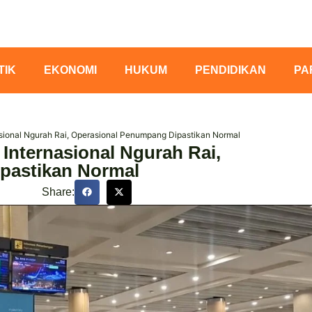
TIK
EKONOMI
HUKUM
PENDIDIKAN
PA
ional Ngurah Rai, Operasional Penumpang Dipastikan Normal
nternasional Ngurah Rai,
pastikan Normal
Share: