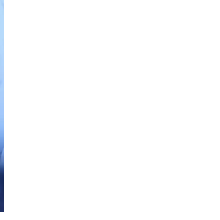
Ekonomi
,
News
Satgas Pasti Tingkatkan Perlindungan di Masyarakat, Cegah T