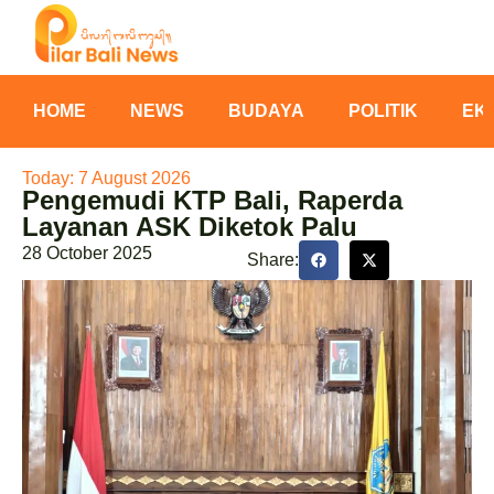
HOME
NEWS
BUDAYA
POLITIK
EK
Today: 7 August 2026
Pengemudi KTP Bali, Raperda
Layanan ASK Diketok Palu
28 October 2025
Share: