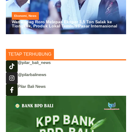
Ekonomi
,
News
Wamendag Roro Melepas Ekspor 3,5 Ton Salak ke
Tiongkok, Produk Lokal Tembus Pasar Internasional
TETAP TERHUBUNG
@pilar_bali_news
@pilarbalinews
Pilar Bali News