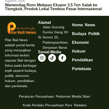
August 6, 2026
Wamendag Roro Melepas Ekspor 3,5 Ton Salak ke
Tiongkok, Produk Lokal Tembus Pasar Internasional
Alamat
Home
News
Jalan Gunung
Guntur Gang XX
Budaya
Politik
Nomor 20,
Pilar Bali News
Padangsambian,
Ekonomi
adalah portal berita
Denpasar Barat.
yang menyajikan
Hukum
Sosial Media
informasi terkini
Pendidikan
seputar Bali dengan
fokus pada berbagai
Pariwisata
topik seperti budaya,
politik, ekonomi,
hukum, pendidikan,
dan pariwisata.
Peraturan Perusahaan
Pedoman Media Siber
Kode Perilaku Perusahaan Pers
Redaksi