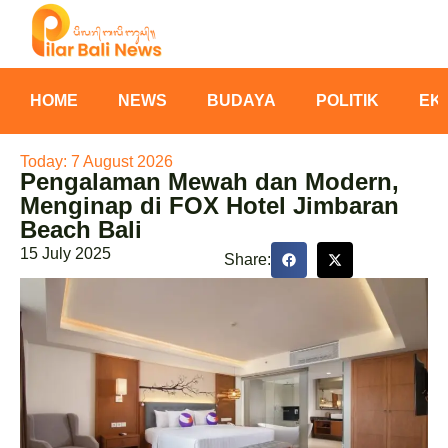
HOME
NEWS
BUDAYA
POLITIK
EK
Today: 7 August 2026
Pengalaman Mewah dan Modern,
Menginap di FOX Hotel Jimbaran
Beach Bali
15 July 2025
Share: