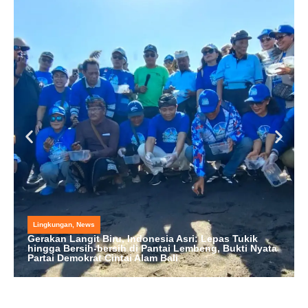
Lingkungan
,
News
Gerakan Langit Biru, Indonesia Asri: Lepas Tukik
hingga Bersih-bersih di Pantai Lembeng, Bukti Nyata
Partai Demokrat Cintai Alam Bali