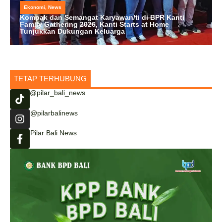
Ekonomi
,
News
Kompak dan Semangat Karyawan/ti di BPR Kanti
Family Gathering 2026, Kanti Starts at Home
Tunjukkan Dukungan Keluarga
TETAP TERHUBUNG
@pilar_bali_news
@pilarbalinews
Pilar Bali News