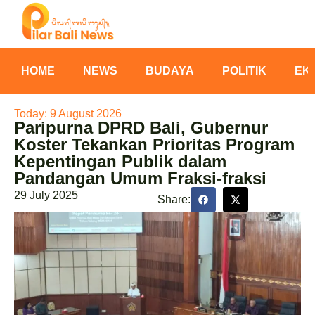
HOME
NEWS
BUDAYA
POLITIK
EK
Today: 9 August 2026
Paripurna DPRD Bali, Gubernur
Koster Tekankan Prioritas Program
Kepentingan Publik dalam
Pandangan Umum Fraksi-fraksi
29 July 2025
Share: