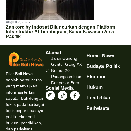
August 7, 2026
Zankore by Indosat Diluncurkan dengan Platform
Infrastruktur AI Terintegrasi, Sasar Kawasan Asia-
Pasifik
Alamat
Home
News
Jalan Gunung
Guntur Gang XX
Budaya
Politik
Nomor 20,
Pilar Bali News
Padangsambian,
Ekonomi
adalah portal berita
Denpasar Barat.
yang menyajikan
Hukum
Sosial Media
informasi terkini
Pendidikan
seputar Bali dengan
fokus pada berbagai
Pariwisata
topik seperti budaya,
politik, ekonomi,
hukum, pendidikan,
dan pariwisata.