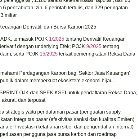
s pelanggaran, 1.180 sanksi keterlambatan laporan, dan 65
6 pencabutan izin, 6 perintah tertulis, dan 329 peringatan
3 miliar.
Keuangan Derivatif, dan Bursa Karbon 2025
PADK, termasuk POJK
1/2025
tentang Derivatif Keuangan
erivatif dengan underlying Efek; POJK
9/2025
tentang
iklaim; serta POJK
15/2025
terkait pemeringkatan Reksa Dana
emahami Perdagangan Karbon bagi Sektor Jasa Keuangan’
n publik dalam memperkuat ekosistem ekonomi hijau.
an SPRINT OJK dan SPEK KSEI untuk pendaftaran Reksa Dana,
akurat, dan terpusat.
strategis yaitu pendalaman pasar (penguatan supply,
tan integritas pasar (efektivitas sanksi dan kualitas Emiten),
jer Investasi (ketahanan siber dan pengendalian internal),
(perluasan pengguna jasa bursa karbon dan roadmap