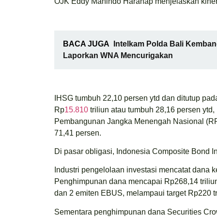
OJK Eddy Manindo Harahap menjelaskan kiner
BACA JUGA
Intelkam Polda Bali Kemban
Laporkan WNA Mencurigakan
IHSG tumbuh 22,10 persen ytd dan ditutup pad
Rp
15.810
triliun atau tumbuh 28,16 persen y
Pembangunan Jangka Menengah Nasional (RPJ
71,41 persen.
Di pasar obligasi, Indonesia Composite Bond In
Industri pengelolaan investasi mencatat dana k
Penghimpunan dana mencapai Rp268,14 triliu
dan 2 emiten EBUS, melampaui target Rp220 tri
Sementara penghimpunan dana Securities Crowdf