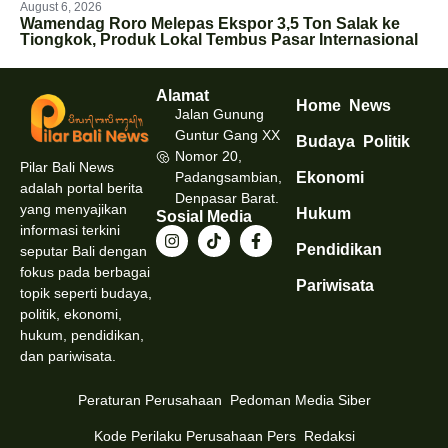
August 6, 2026
Wamendag Roro Melepas Ekspor 3,5 Ton Salak ke
Tiongkok, Produk Lokal Tembus Pasar Internasional
Alamat
Home
News
Jalan Gunung
Guntur Gang XX
Budaya
Politik
Nomor 20,
Pilar Bali News
Padangsambian,
Ekonomi
adalah portal berita
Denpasar Barat.
yang menyajikan
Hukum
Sosial Media
informasi terkini
Pendidikan
seputar Bali dengan
fokus pada berbagai
Pariwisata
topik seperti budaya,
politik, ekonomi,
hukum, pendidikan,
dan pariwisata.
Peraturan Perusahaan
Pedoman Media Siber
Kode Perilaku Perusahaan Pers
Redaksi