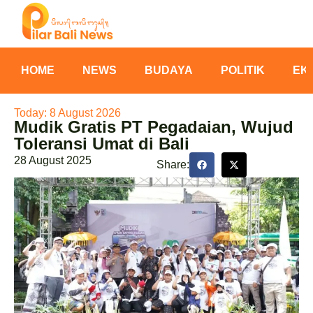
HOME
NEWS
BUDAYA
POLITIK
EK
Today: 8 August 2026
Mudik Gratis PT Pegadaian, Wujud
Toleransi Umat di Bali
28 August 2025
Share: