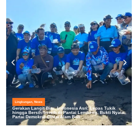
Lingkungan
,
News
Gerakan Langit Biru, Indonesia Asri: Lepas Tukik
hingga Bersih-bersih di Pantai Lembeng, Bukti Nyata
Partai Demokrat Cintai Alam Bali