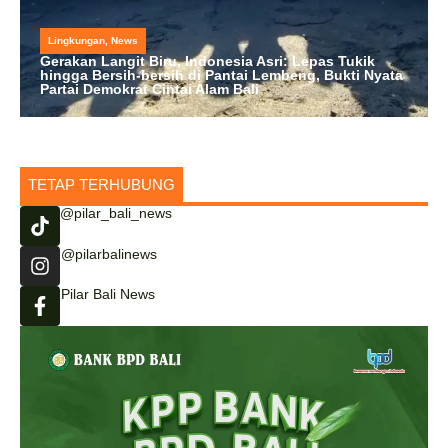
Lingkungan
,
News
Gerakan Langit Biru, Indonesia Asri: Lepas Tukik
hingga Bersih-bersih di Pantai Lembeng, Bukti Nyata
Partai Demokrat Cintai Alam Bali
TETAP TERHUBUNG
@pilar_bali_news
@pilarbalinews
Pilar Bali News