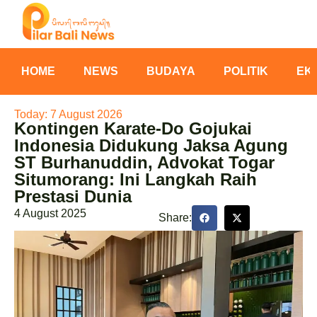
HOME
NEWS
BUDAYA
POLITIK
EK
Today: 7 August 2026
Kontingen Karate-Do Gojukai
Indonesia Didukung Jaksa Agung
ST Burhanuddin, Advokat Togar
Situmorang: Ini Langkah Raih
Prestasi Dunia
4 August 2025
Share: