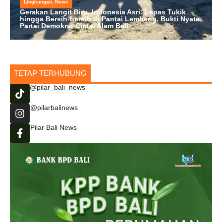
Lingkungan
,
News
Gerakan Langit Biru, Indonesia Asri: Lepas Tukik
hingga Bersih-bersih di Pantai Lembeng, Bukti Nyata
Partai Demokrat Cintai Alam Bali
TETAP TERHUBUNG
@pilar_bali_news
@pilarbalinews
Pilar Bali News