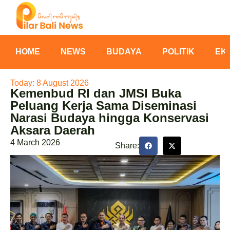
HOME
NEWS
BUDAYA
POLITIK
EK
Today: 8 August 2026
Kemenbud RI dan JMSI Buka
Peluang Kerja Sama Diseminasi
Narasi Budaya hingga Konservasi
Aksara Daerah
4 March 2026
Share: