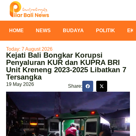
HOME
NEWS
BUDAYA
POLITIK
EK
Today: 7 August 2026
Kejati Bali Bongkar Korupsi
Penyaluran KUR dan KUPRA BRI
Unit Kreneng 2023-2025 Libatkan 7
Tersangka
19 May 2026
Share: