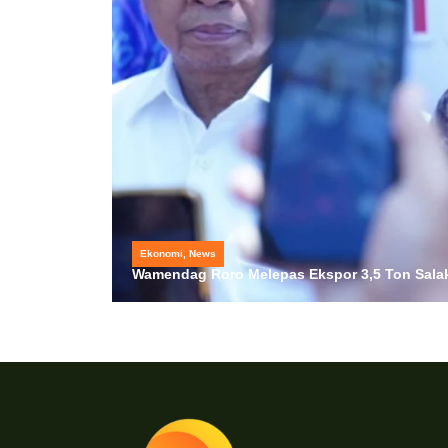
Ekonomi
,
News
Wamendag Roro Melepas Ekspor 3,5 Ton Salak