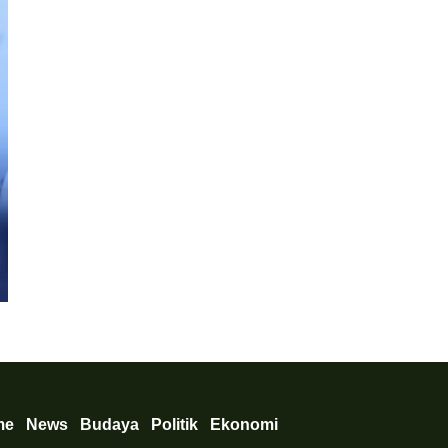
Ekonomi
,
News
Satgas Pasti Tingkatkan Perlindungan di Masyarakat, Cegah T
me
News
Budaya
Politik
Ekonomi