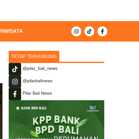
RIWISATA
TETAP TERHUBUNG
@pilar_bali_news
@pilarbalinews
Pilar Bali News