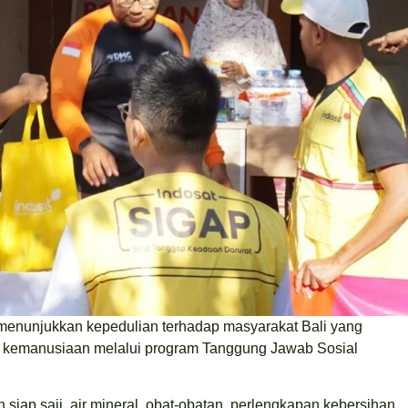
 menunjukkan kepedulian terhadap masyarakat Bali yang
n kemanusiaan melalui program Tanggung Jawab Sosial
siap saji, air mineral, obat-obatan, perlengkapan kebersihan,