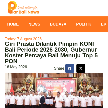
HOME
NEWS
BUDAYA
POLITIK
EK
Today: 7 August 2026
Giri Prasta Dilantik Pimpin KONI
Bali Periode 2026-2030, Gubernur
Koster Percaya Bali Menuju Top 5
PON
16 May 2026
Share: