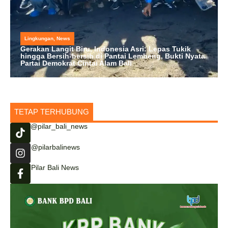
Lingkungan
,
News
Gerakan Langit Biru, Indonesia Asri: Lepas Tukik
hingga Bersih-bersih di Pantai Lembeng, Bukti Nyata
Partai Demokrat Cintai Alam Bali
TETAP TERHUBUNG
@pilar_bali_news
@pilarbalinews
Pilar Bali News