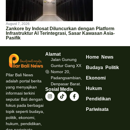
August 7, 2026
Zankore by Indosat Diluncurkan dengan Platform
Infrastruktur AI Terintegrasi, Sasar Kawasan Asia-
Pasifik
Alamat
Home
News
Jalan Gunung
Guntur Gang XX
Budaya
Politik
Nomor 20,
Pilar Bali News
Padangsambian,
Ekonomi
adalah portal berita
Denpasar Barat.
yang menyajikan
Hukum
Sosial Media
informasi terkini
Pendidikan
seputar Bali dengan
fokus pada berbagai
Pariwisata
topik seperti budaya,
politik, ekonomi,
hukum, pendidikan,
dan pariwisata.