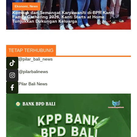
Ekonomi
,
News
Kompak dan Semangat Karyawan/ti di BPR Kanti
Family Gathering 2026, Kanti Starts at Home
Tunjukkan Dukungan Keluarga
TETAP TERHUBUNG
@pilar_bali_news
@pilarbalinews
Pilar Bali News