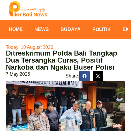
HOME
NEWS
BUDAYA
POLITIK
EK
Today: 10 August 2026
Ditreskrimum Polda Bali Tangkap
Dua Tersangka Curas, Positif
Narkoba dan Ngaku Buser Polisi
7 May 2025
Share: