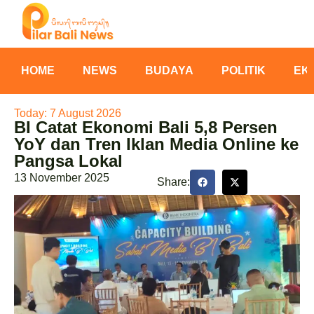
HOME
NEWS
BUDAYA
POLITIK
EK
Today: 7 August 2026
BI Catat Ekonomi Bali 5,8 Persen
YoY dan Tren Iklan Media Online ke
Pangsa Lokal
13 November 2025
Share: