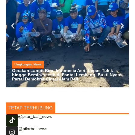
Lingkungan
,
News
Gerakan Langit Biru, Indonesia Asri: Lepas Tukik
hingga Bersih-bersih di Pantai Lembeng, Bukti Nyata
Partai Demokrat Cintai Alam Bali
TETAP TERHUBUNG
@pilar_bali_news
@pilarbalinews