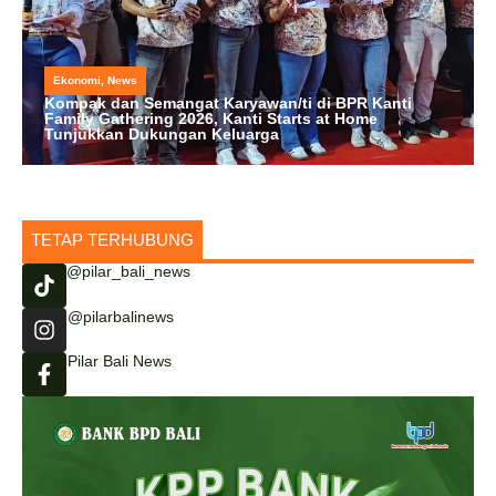
Ekonomi
,
News
Kompak dan Semangat Karyawan/ti di BPR Kanti
Family Gathering 2026, Kanti Starts at Home
Tunjukkan Dukungan Keluarga
TETAP TERHUBUNG
@pilar_bali_news
@pilarbalinews
Pilar Bali News