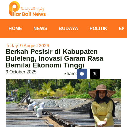
HOME
NEWS
BUDAYA
POLITIK
EK
Today: 9 August 2026
Berkah Pesisir di Kabupaten
Buleleng, Inovasi Garam Rasa
Bernilai Ekonomi Tinggi
9 October 2025
Share: