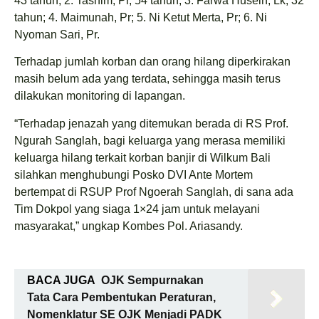
43 tahun; 2. ⁠Tasnim, Pr, 54 tahun; 3. ⁠Farwa Husein, Lk, 32
tahun; 4. ⁠Maimunah, Pr; 5. ⁠Ni Ketut Merta, Pr; 6. ⁠Ni
Nyoman Sari, Pr.
Terhadap jumlah korban dan orang hilang diperkirakan
masih belum ada yang terdata, sehingga masih terus
dilakukan monitoring di lapangan.
“Terhadap jenazah yang ditemukan berada di RS Prof.
Ngurah Sanglah, bagi keluarga yang merasa memiliki
keluarga hilang terkait korban banjir di Wilkum Bali
silahkan menghubungi Posko DVI Ante Mortem
bertempat di RSUP Prof Ngoerah Sanglah, di sana ada
Tim Dokpol yang siaga 1×24 jam untuk melayani
masyarakat,” ungkap Kombes Pol. Ariasandy.
BACA JUGA
OJK Sempurnakan
Tata Cara Pembentukan Peraturan,
Nomenklatur SE OJK Menjadi PADK