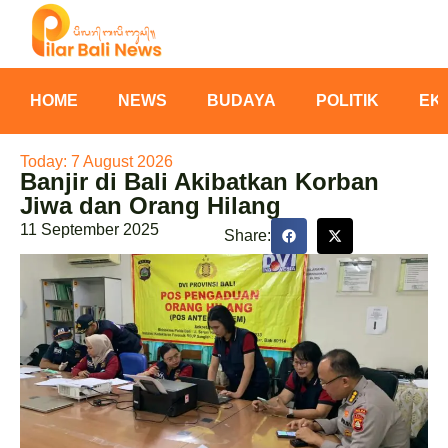
HOME
NEWS
BUDAYA
POLITIK
EK
Today: 7 August 2026
Banjir di Bali Akibatkan Korban
Jiwa dan Orang Hilang
11 September 2025
Share: