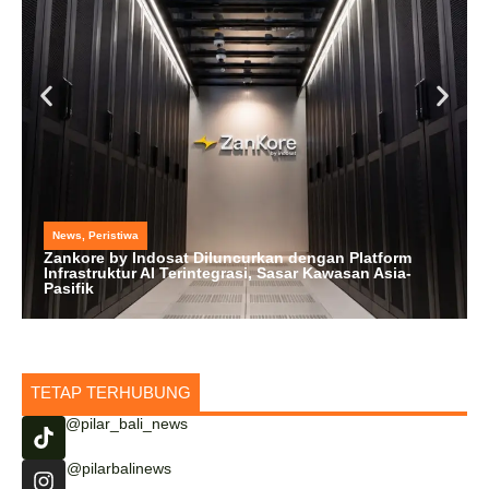
News
,
Peristiwa
Zankore by Indosat Diluncurkan dengan Platform
Infrastruktur AI Terintegrasi, Sasar Kawasan Asia-
Pasifik
TETAP TERHUBUNG
@pilar_bali_news
@pilarbalinews