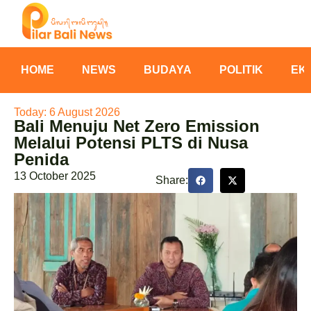
HOME
NEWS
BUDAYA
POLITIK
EK
Today: 6 August 2026
Bali Menuju Net Zero Emission
Melalui Potensi PLTS di Nusa
Penida
13 October 2025
Share: