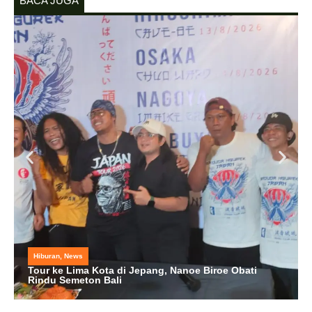
BACA JUGA
Hiburan
,
News
Tour ke Lima Kota di Jepang, Nanoe Biroe Obati
Rindu Semeton Bali