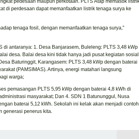
i tingkat pedesaan maupun perkotaan. PLTS Atap memasok listri
at di perdesaan dapat memanfaatkan listrik tenaga surya ke
hadap tenaga fosil, dengan memanfaatkan tenaga surya,”
LTS di antaranya: 1. Desa Banjarasem, Buleleng: PLTS 3,48 kWp
lai desa. Balai desa kini tidak hanya jadi pusat kegiatan sosial
. Desa Baturinggit, Karangasem: PLTS 3,48 kWp dengan baterai
arakat (PAMSIMAS). Artinya, energi matahari langsung
bagi warga;
ses pemasangan PLTS 5,95 kWp dengan baterai 4,8 kWh di
dministrasi masyarakat; Dan 4. SDN 1 Batununggul, Nusa
gan baterai 5,12 kWh. Sekolah ini kelak akan menjadi contoh
generasi penerus kita.