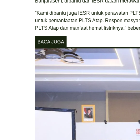
Banjarasem, dibantu dari IESR dalam merawat
“Kami dibantu juga IESR untuk perawatan PLTS
untuk pemanfaatan PLTS Atap. Respon masyar
PLTS Atap dan manfaat hemat listriknya,” bebe
BACA JUGA