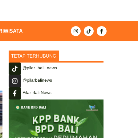
RIWISATA
TETAP TERHUBUNG
@pilar_bali_news
@pilarbalinews
Pilar Bali News