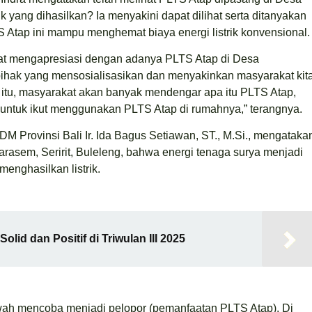
ik yang dihasilkan? Ia menyakini dapat dilihat serta ditanyakan
 Atap ini mampu menghemat biaya energi listrik konvensional.
gat mengapresiasi dengan adanya PLTS Atap di Desa
pihak yang mensosialisasikan dan menyakinkan masyarakat kit
ri itu, masyarakat akan banyak mendengar apa itu PLTS Atap,
ntuk ikut menggunakan PLTS Atap di rumahnya,” terangnya.
 Provinsi Bali Ir. Ida Bagus Setiawan, ST., M.Si., mengataka
rasem, Seririt, Buleleng, bahwa energi tenaga surya menjadi
enghasilkan listrik.
olid dan Positif di Triwulan III 2025
bawah mencoba menjadi pelopor (pemanfaatan PLTS Atap). Di