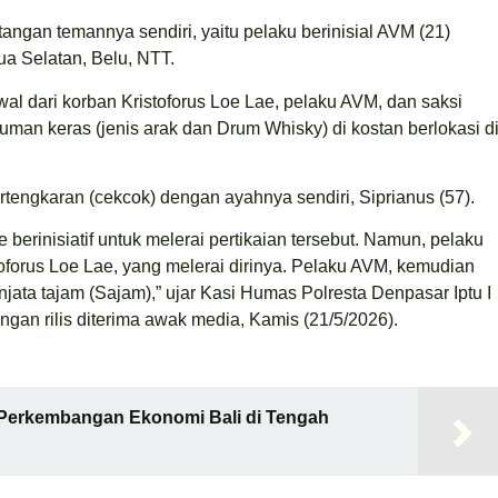
tangan temannya sendiri, yaitu pelaku berinisial AVM (21)
a Selatan, Belu, NTT.
wal dari korban Kristoforus Loe Lae, pelaku AVM, dan saksi
an keras (jenis arak dan Drum Whisky) di kostan berlokasi d
rtengkaran (cekcok) dengan ayahnya sendiri, Siprianus (57).
e berinisiatif untuk melerai pertikaian tersebut. Namun, pelaku
oforus Loe Lae, yang melerai dirinya. Pelaku AVM, kemudian
jata tajam (Sajam),” ujar Kasi Humas Polresta Denpasar Iptu I
ngan rilis diterima awak media, Kamis (21/5/2026).
 Perkembangan Ekonomi Bali di Tengah