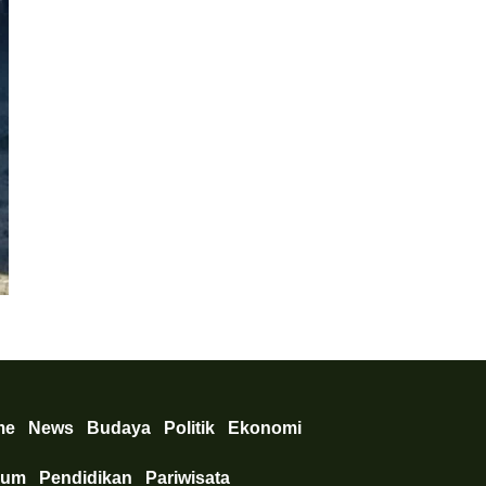
Hukum
,
News
Bea Cukai dan Polres Bandara Ngurah Rai Bekuk Dua WNA In
Kotak
me
News
Budaya
Politik
Ekonomi
kum
Pendidikan
Pariwisata