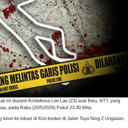
ali ini dialami Kristoforus Loe Lae (23) asal Belu, NTT, yang
sau, pada Rabu (20/5/2026) Pukul 23.30 Wita.
 turun ke lokasi di Kos-kostan di Jalan Toya Ning 2 Ungasan,