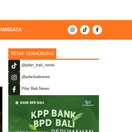
RIWISATA
TETAP TERHUBUNG
@pilar_bali_news
@pilarbalinews
Pilar Bali News