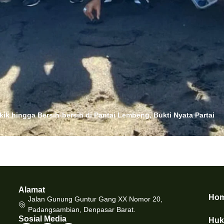
kik hingga Bersih-bersih di Pantai Lembeng, Bukti Nyata Partai
Alamat
Ho
Jalan Gunung Guntur Gang XX Nomor 20,
Padangsambian, Denpasar Barat.
Sosial Media
Hu