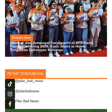
Ekonomi
,
News
Kompak dan Semangat Karyawan/ti di BPR Kanti
Family Gathering 2026, Kanti Starts at Home
Tunjukkan Dukungan Keluarga
TETAP TERHUBUNG
@pilar_bali_news
@pilarbalinews
Pilar Bali News