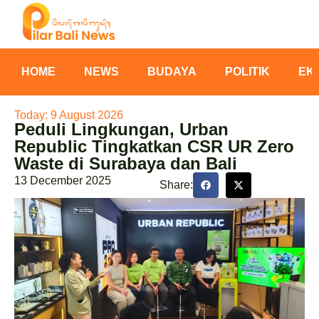
HOME
NEWS
BUDAYA
POLITIK
EK
Today: 9 August 2026
Peduli Lingkungan, Urban
Republic Tingkatkan CSR UR Zero
Waste di Surabaya dan Bali
13 December 2025
Share: