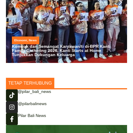
Ekonomi
,
News
Kompak dan Semangat Karyawan/ti di BPR Kanti
Family Gathering 2026, Kanti Starts at Home
Tunjukkan Dukungan Keluarga
TETAP TERHUBUNG
@pilar_bali_news
@pilarbalinews
Pilar Bali News