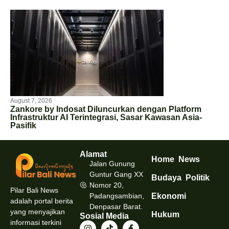
August 7, 2026
Zankore by Indosat Diluncurkan dengan Platform
Infrastruktur AI Terintegrasi, Sasar Kawasan Asia-
Pasifik
Alamat
Home
News
Jalan Gunung
Guntur Gang XX
Budaya
Politik
Nomor 20,
Pilar Bali News
Padangsambian,
Ekonomi
adalah portal berita
Denpasar Barat.
yang menyajikan
Hukum
Sosial Media
informasi terkini