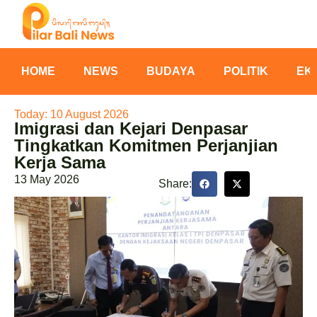
HOME
NEWS
BUDAYA
POLITIK
EK
Today: 10 August 2026
Imigrasi dan Kejari Denpasar
Tingkatkan Komitmen Perjanjian
Kerja Sama
13 May 2026
Share: