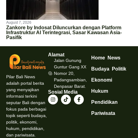
August 7, 2026
Zankore by Indosat Diluncurkan dengan Platform
Infrastruktur AI Terintegrasi, Sasar Kawasan Asia-
Pasifik
Alamat
Home
News
Jalan Gunung
Guntur Gang XX
Budaya
Politik
Nomor 20,
Pilar Bali News
Padangsambian,
Ekonomi
adalah portal berita
Denpasar Barat.
yang menyajikan
Hukum
Sosial Media
informasi terkini
Pendidikan
seputar Bali dengan
fokus pada berbagai
Pariwisata
topik seperti budaya,
politik, ekonomi,
hukum, pendidikan,
dan pariwisata.