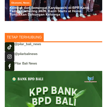
Ekonomi
,
News
Kompak dan Semangat Karyawan/ti di BPR Kanti
Family Gathering 2026, Kanti Starts at Home
Tunjukkan Dukungan Keluarga
TETAP TERHUBUNG
@pilar_bali_news
@pilarbalinews
Pilar Bali News